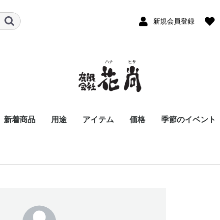
新規会員登録
新着商品
用途
アイテム
価格
季節のイベント
ビジネス
パーソナル
お悔やみ花
スタンド花
胡蝶蘭
アレンジメント
バルーンアレンジメン
お供え用アレンジメン
花束
お供え用花束
観葉植物
季節の商品
おまかせ花束・アレン
〜8,800
8,801〜11,000
11,001〜16,500
16,501〜22,000
22,001〜33,000
33,001〜55,000
55,001〜
開店祝い
開業祝い
移転、周年祝い
就任、昇進、昇格祝
歓送迎会
退職祝い
個展祝い
公演、出演祝い
楽屋花
講演会・発表会
入社式
新商品発表会
式典用装花
結婚祝い
誕生日祝い
還暦祝い
古希・喜寿祝い
傘寿・米寿祝い
卒寿・白寿祝い
記念日祝い
お見舞い花
お礼、ごあいさつ
夜のお店・クラブに
お彼岸の花
お供え花
お盆、初盆、新盆花
法事花
お正月
バレンタインデ
ホワイトデー
お彼岸
卒業・入学祝い
母の日
父の日
お中元
お盆
夏のお花特集
敬老の日
お歳暮
クリスマス
ハロウィン
川崎市のイベン
ト
ト
ジ・スタンド花
る花