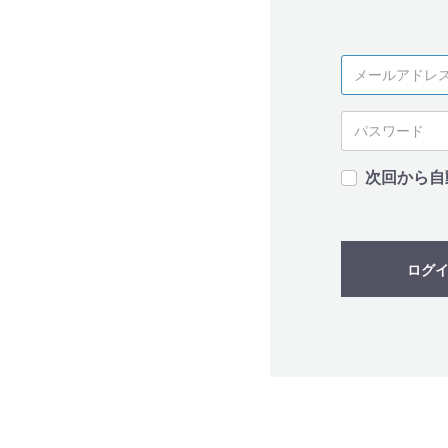
次回から自
ログ