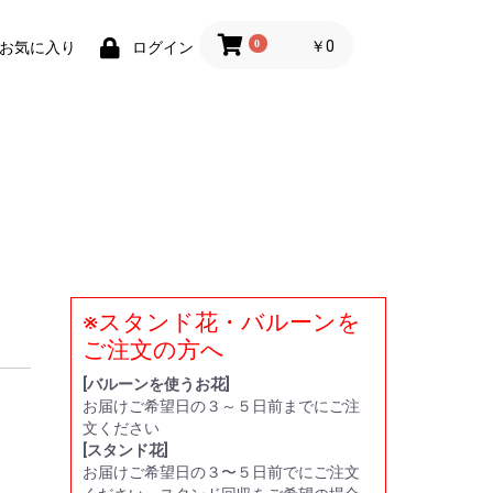
0
￥0
お気に入り
ログイン
※スタンド花・バルーンを
い
贈
ー
ト
ご注文の方へ
[バルーンを使うお花]
お届けご希望日の３～５日前までにご注
文ください
[スタンド花]
お届けご希望日の３〜５日前でにご注文