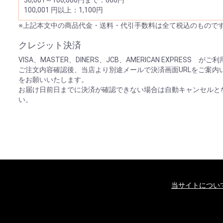
30,001～100,000円まで：660円
100,001 円以上：1,100円
※上記本文中の商品代金・送料・代引手数料は全て税込のもので
クレジット決済
VISA、MASTER、DINERS、JCB、AMERICAN EXPRESS 
ご注文内容確認後、当店より別途メールで決済画面URLをご案内
をお願いいたします。
お届け日前日までに決済が確認できない場合は自動キャンセルと
い。
当サイトについ