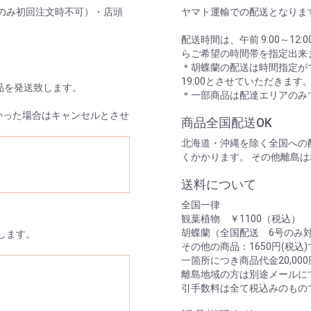
のみ初回注文時不可）・店頭
ヤマト運輸での配送となりま
配送時間は、午前 9:00～12:00/14
らご希望の時間帯を指定出来
＊胡蝶蘭の配送は時間指定がで
19:00とさせていただきます
品を発送致します。
＊一部商品は配達エリアのみ
かった場合はキャンセルとさせ
商品全国配送OK
北海道・沖縄を除く全国への配
くかかります。 その他離島
送料について
全国一律
観葉植物 ￥1100（税込）
胡蝶蘭（全国配送 6号のみ対
します。
その他の商品：1650円(税込
一箇所につき商品代金20,0
離島地域の方は別途メールに
引手数料は全て税込みのもの