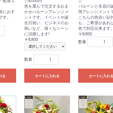
・配達エ
ジ8,000円
ジ
色を選んで注文するおま
バルーンと生花の
等におす
かせバルーンアレンジメ
用アレンジメントで
です。
ントです。イベントや誕
こちらの色合い以
生日祝い、ビジネスのお
も、ご希望があれ
祝いなど、様々なシーン
色で対応出来ます
に活躍します!
￥8,800
￥8,800
数量
数量
れる
カートに入れる
カートに入れ