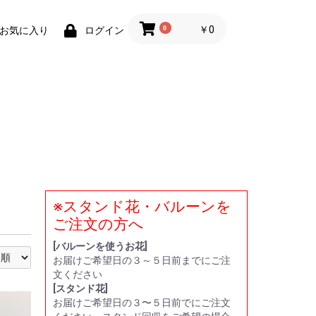
0
￥0
お気に入り
ログイン
※スタンド花・バルーンを
い
贈
ー
ト
ご注文の方へ
[バルーンを使うお花]
お届けご希望日の３～５日前までにご注
文ください
[スタンド花]
お届けご希望日の３〜５日前でにご注文