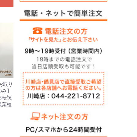
お取り
のみ】
移転祝
観葉植