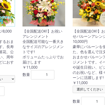
,000
【全国配送OK!】お祝い
【全国配送OK!】
アレンジメント
せバルーンアレン
するおま
全国配送可能な一番大き
10,000円
す。長寿
なサイズのアレンジメン
豪華にバルーンを
屋花、公
トです!
た、色を選んで注
い、周年
ボリュームたっぷりでお
おまかせバルーン
どにおす
届けします
ジメントです。イ
￥11,000
や誕生日祝い、ビ
のお祝いなど、様
数量
ーンに活躍します!
￥11,000
数量