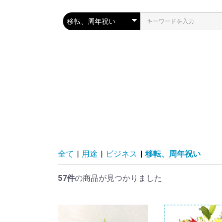
全て
|
用途
|
ビジネス
|
移転、周年祝い
57件
の商品が見つかりました