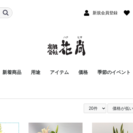
新規会員登録
新着商品
用途
アイテム
価格
季節のイベント
ビジネス
パーソナル
お悔やみ花
スタンド花
胡蝶蘭
アレンジメント
バルーンアレンジメン
お供え用アレンジメン
花束
お供え用花束
観葉植物
季節の商品
おまかせ花束・アレン
〜8,800
8,801〜11,000
11,001〜16,500
16,501〜22,000
22,001〜33,000
33,001〜55,000
55,001〜
開店祝い
開業祝い
移転、周年祝い
就任、昇進、昇格祝
歓送迎会
退職祝い
個展祝い
公演、出演祝い
楽屋花
講演会・発表会
入社式
新商品発表会
式典用装花
結婚祝い
誕生日祝い
還暦祝い
古希・喜寿祝い
傘寿・米寿祝い
卒寿・白寿祝い
記念日祝い
お見舞い花
お礼、ごあいさつ
夜のお店・クラブに
お彼岸の花
お供え花
お盆、初盆、新盆花
法事花
お正月
バレンタインデ
ホワイトデー
お彼岸
卒業・入学祝い
母の日
父の日
お中元
お盆
夏のお花特集
敬老の日
お歳暮
クリスマス
ハロウィン
川崎市のイベン
ト
ト
ジ・スタンド花
る花