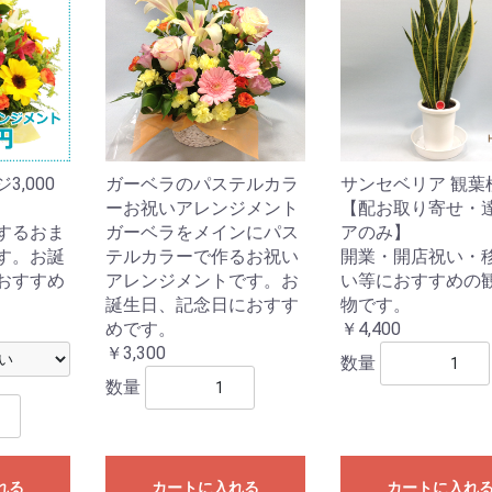
,000
ガーベラのパステルカラ
サンセベリア 観葉
ーお祝いアレンジメント
【配お取り寄せ・
するおま
ガーベラをメインにパス
アのみ】
す。お誕
テルカラーで作るお祝い
開業・開店祝い・
おすすめ
アレンジメントです。お
い等におすすめの
誕生日、記念日におすす
物です。
めです。
￥4,400
￥3,300
数量
数量
れる
カートに入れる
カートに入れ