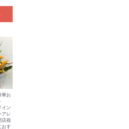
る
豪華お
ト
メイン
いアレ
開店祝
におす