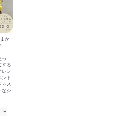
おまか
ジ
使っ
文する
アレン
ベント
ジネス
々なシ