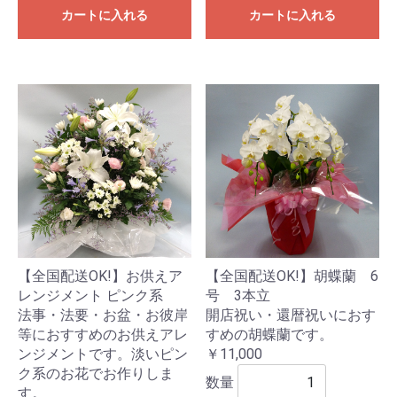
カートに入れる
カートに入れる
【全国配送OK!】お供えア
【全国配送OK!】胡蝶蘭 6
レンジメント ピンク系
号 3本立
法事・法要・お盆・お彼岸
開店祝い・還暦祝いにおす
等におすすめのお供えアレ
すめの胡蝶蘭です。
ンジメントです。淡いピン
￥11,000
ク系のお花でお作りしま
数量
す。