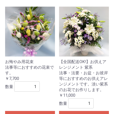
お悔やみ用花束
【全国配送OK!】お供えア
法事等におすすめの花束で
レンジメント 紫系
す。
法事・法要・お盆・お彼岸
￥7,700
等におすすめのお供えアレ
ンジメントです。淡い紫系
数量
のお花でお作りします。
￥11,000
数量