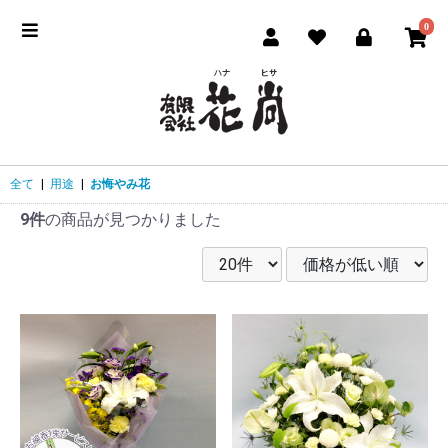
0
全て
|
用途
|
お悔やみ花
9件
の商品が見つかりました