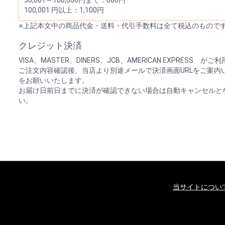
30,001～100,000円まで：660円
100,001 円以上：1,100円
※上記本文中の商品代金・送料・代引手数料は全て税込のもので
クレジット決済
VISA、MASTER、DINERS、JCB、AMERICAN EXPRESS 
ご注文内容確認後、当店より別途メールで決済画面URLをご案内
をお願いいたします。
お届け日前日までに決済が確認できない場合は自動キャンセルと
い。
当サイトについ