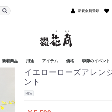
新規会員登録
新着商品
用途
アイテム
価格
季節のイベント
イエローローズアレン
ビジネス
パーソナル
お悔やみ花
スタンド花
胡蝶蘭
アレンジメント
バルーンアレンジメン
お供え用アレンジメン
花束
お供え用花束
観葉植物
季節の商品
おまかせ花束・アレン
〜8,800
8,801〜11,000
11,001〜16,500
16,501〜22,000
22,001〜33,000
33,001〜55,000
55,001〜
開店祝い
開業祝い
移転、周年祝い
就任、昇進、昇格祝
歓送迎会
退職祝い
個展祝い
公演、出演祝い
楽屋花
講演会・発表会
入社式
新商品発表会
式典用装花
結婚祝い
誕生日祝い
還暦祝い
古希・喜寿祝い
傘寿・米寿祝い
卒寿・白寿祝い
記念日祝い
お見舞い花
お礼、ごあいさつ
夜のお店・クラブに
お彼岸の花
お供え花
お盆、初盆、新盆花
法事花
お正月
バレンタインデ
ホワイトデー
お彼岸
卒業・入学祝い
母の日
父の日
お中元
お盆
夏のお花特集
敬老の日
お歳暮
クリスマス
ハロウィン
川崎市のイベン
ト
ト
ジ・スタンド花
る花
ント
NEW