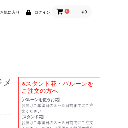
0
￥0
お気に入り
ログイン
ジメ
※スタンド花・バルーンを
い
贈
ー
ト
ご注文の方へ
[バルーンを使うお花]
お届けご希望日の３～５日前までにご注
文ください
[スタンド花]
お届けご希望日の３〜５日前でにご注文