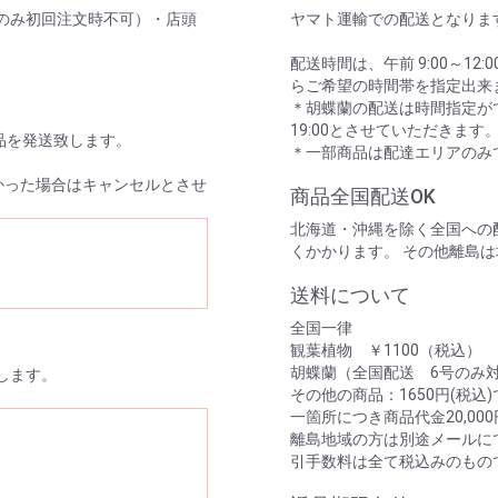
のみ初回注文時不可）・店頭
ヤマト運輸での配送となりま
配送時間は、午前 9:00～12:00/14
らご希望の時間帯を指定出来
＊胡蝶蘭の配送は時間指定がで
19:00とさせていただきます
品を発送致します。
＊一部商品は配達エリアのみ
かった場合はキャンセルとさせ
商品全国配送OK
北海道・沖縄を除く全国への配
くかかります。 その他離島
送料について
全国一律
観葉植物 ￥1100（税込）
胡蝶蘭（全国配送 6号のみ対
します。
その他の商品：1650円(税込
一箇所につき商品代金20,0
離島地域の方は別途メールに
引手数料は全て税込みのもの