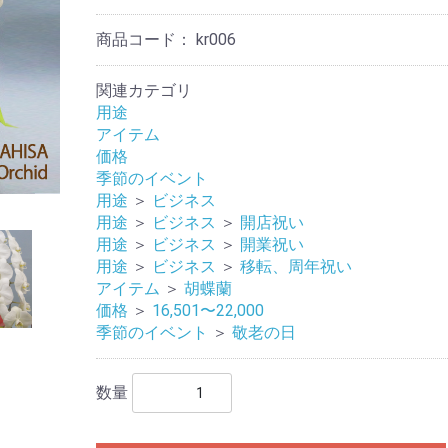
商品コード：
kr006
関連カテゴリ
用途
アイテム
価格
季節のイベント
用途
＞
ビジネス
用途
＞
ビジネス
＞
開店祝い
用途
＞
ビジネス
＞
開業祝い
用途
＞
ビジネス
＞
移転、周年祝い
アイテム
＞
胡蝶蘭
価格
＞
16,501〜22,000
季節のイベント
＞
敬老の日
数量