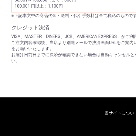
30,001～100,000円まで：660円
100,001 円以上：1,100円
※上記本文中の商品代金・送料・代引手数料は全て税込のもので
クレジット決済
VISA、MASTER、DINERS、JCB、AMERICAN EXPRESS 
ご注文内容確認後、当店より別途メールで決済画面URLをご案内
をお願いいたします。
お届け日前日までに決済が確認できない場合は自動キャンセルと
い。
当サイトについ