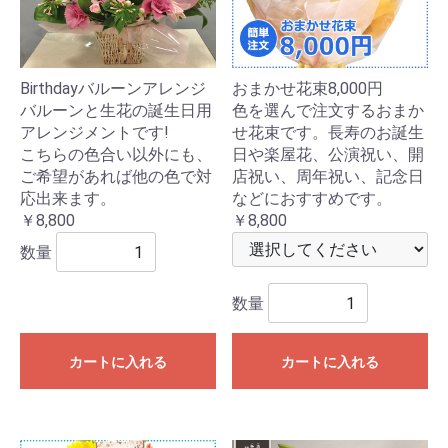
Birthdayバルーンアレンジ
おまかせ花束8,000円
バルーンと生花の誕生日用
色を選んで注文するおまか
アレンジメントです!
せ花束です。長寿のお誕生
こちらの色合い以外にも、
日や楽屋花、公演祝い、開
ご希望があれば他の色で対
店祝い、周年祝い、記念日
応出来ます。
などにおすすめです。
￥8,800
￥8,800
数量
数量
カートに入れる
カートに入れる