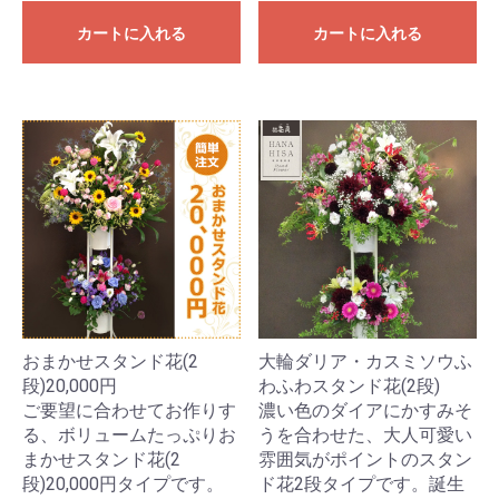
カートに入れる
カートに入れる
おまかせスタンド花(2
大輪ダリア・カスミソウふ
段)20,000円
わふわスタンド花(2段)
ご要望に合わせてお作りす
濃い色のダイアにかすみそ
る、ボリュームたっぷりお
うを合わせた、大人可愛い
まかせスタンド花(2
雰囲気がポイントのスタン
段)20,000円タイプです。
ド花2段タイプです。誕生