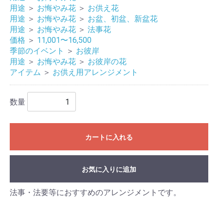
用途
＞
お悔やみ花
＞
お供え花
用途
＞
お悔やみ花
＞
お盆、初盆、新盆花
用途
＞
お悔やみ花
＞
法事花
価格
＞
11,001〜16,500
季節のイベント
＞
お彼岸
用途
＞
お悔やみ花
＞
お彼岸の花
アイテム
＞
お供え用アレンジメント
数量
カートに入れる
お気に入りに追加
法事・法要等におすすめのアレンジメントです。