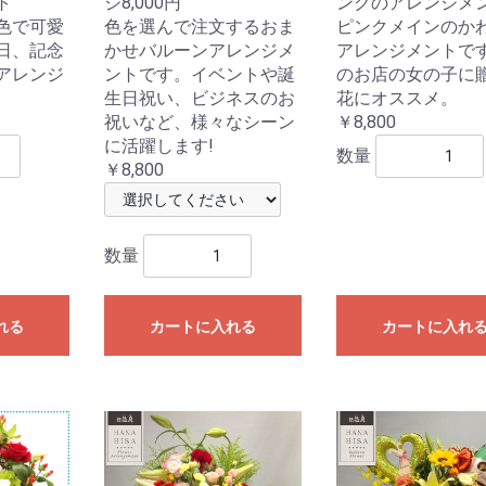
ト
ジ8,000円
ンクのアレンジメ
色で可愛
色を選んで注文するおま
ピンクメインのか
日、記念
かせバルーンアレンジメ
アレンジメントで
アレンジ
ントです。イベントや誕
のお店の女の子に
生日祝い、ビジネスのお
花にオススメ。
祝いなど、様々なシーン
￥8,800
に活躍します!
数量
￥8,800
数量
れる
カートに入れる
カートに入れ