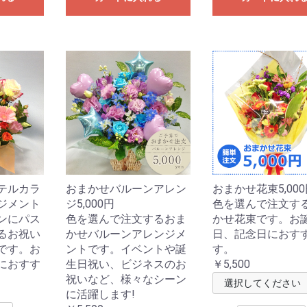
テルカラ
おまかせバルーンアレン
おまかせ花束5,00
ジメント
ジ5,000円
色を選んで注文す
ンにパス
色を選んで注文するおま
かせ花束です。お
るお祝い
かせバルーンアレンジメ
日、記念日におす
です。お
ントです。イベントや誕
す。
におすす
生日祝い、ビジネスのお
￥5,500
祝いなど、様々なシーン
に活躍します!