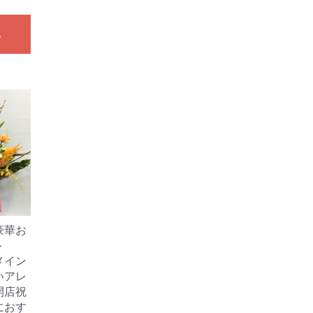
る
豪華お
ト
メイン
いアレ
開店祝
におす