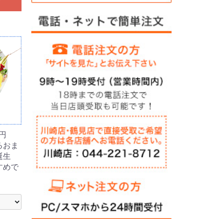
0円
るおま
誕生
すめで