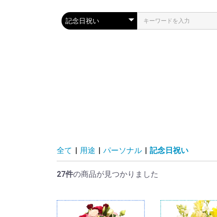
全て
|
用途
|
パーソナル
|
記念日祝い
27件
の商品が見つかりました