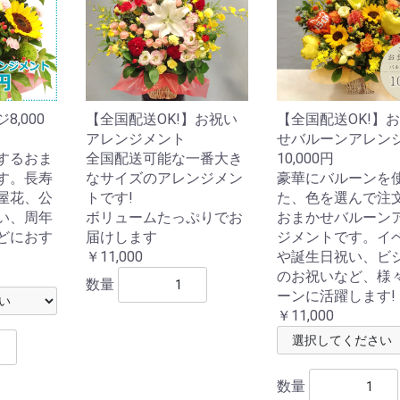
,000
【全国配送OK!】お祝い
【全国配送OK!】
アレンジメント
せバルーンアレン
するおま
全国配送可能な一番大き
10,000円
す。長寿
なサイズのアレンジメン
豪華にバルーンを
屋花、公
トです!
た、色を選んで注
い、周年
ボリュームたっぷりでお
おまかせバルーン
どにおす
届けします
ジメントです。イ
￥11,000
や誕生日祝い、ビ
のお祝いなど、様
数量
ーンに活躍します!
￥11,000
数量