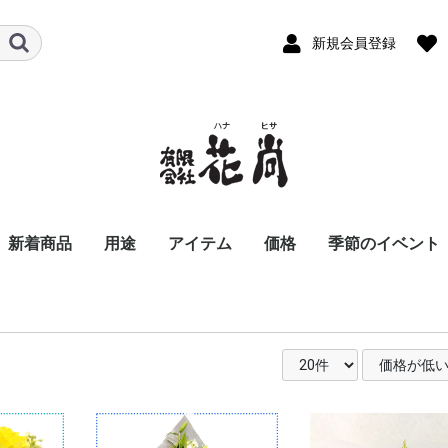
新規会員登録
新着商品
用途
アイテム
価格
季節のイベント
ビジネス
パーソナル
お悔やみ花
スタンド花
胡蝶蘭
アレンジメント
バルーンアレンジメン
お供え用アレンジメン
花束
お供え用花束
観葉植物
季節の商品
おまかせ花束・アレン
〜8,800
8,801〜11,000
11,001〜16,500
16,501〜22,000
22,001〜33,000
33,001〜55,000
55,001〜
開店祝い
開業祝い
移転、周年祝い
就任、昇進、昇格祝
歓送迎会
退職祝い
個展祝い
公演、出演祝い
楽屋花
講演会・発表会
入社式
新商品発表会
式典用装花
結婚祝い
誕生日祝い
還暦祝い
古希・喜寿祝い
傘寿・米寿祝い
卒寿・白寿祝い
記念日祝い
お見舞い花
お礼、ごあいさつ
夜のお店・クラブに
お彼岸の花
お供え花
お盆、初盆、新盆花
法事花
お正月
バレンタインデ
ホワイトデー
お彼岸
卒業・入学祝い
母の日
父の日
お中元
お盆
夏のお花特集
敬老の日
お歳暮
クリスマス
ハロウィン
川崎市のイベン
ト
ト
ジ・スタンド花
る花