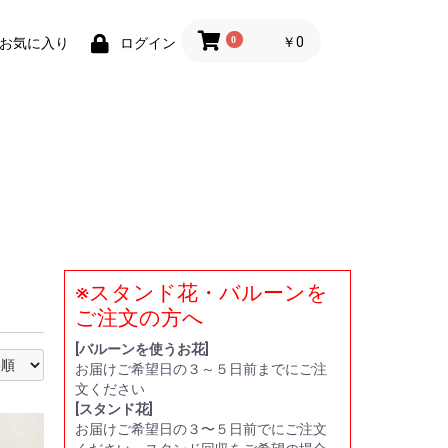
0
￥0
お気に入り
ログイン
※スタンド花・バルーンを
い
贈
ー
ト
ご注文の方へ
[バルーンを使うお花]
お届けご希望日の３～５日前までにご注
文ください
[スタンド花]
お届けご希望日の３〜５日前でにご注文