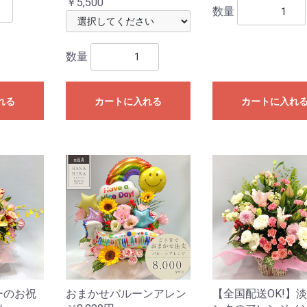
￥5,500
数量
数量
れる
カートに入れる
カートに入れ
ーのお祝
おまかせバルーンアレン
【全国配送OK!】