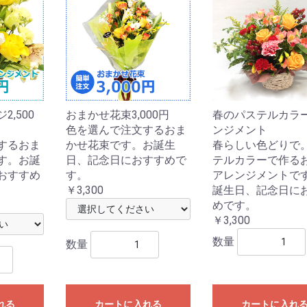
,500
おまかせ花束3,000円
春のパステルカラ
色を選んで注文するおま
ンジメント
するおま
かせ花束です。お誕生
春らしい色どりで
す。お誕
日、記念日におすすめで
テルカラーで作る
おすすめ
す。
アレンジメントで
￥3,300
誕生日、記念日に
めです。
￥3,300
数量
数量
れる
カートに入れる
カートに入れ