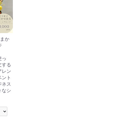
おまか
ジ
使っ
文する
アレン
ベント
ジネス
々なシ