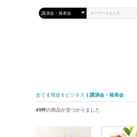
全て
|
用途
|
ビジネス
|
講演会・発表会
49件
の商品が見つかりました