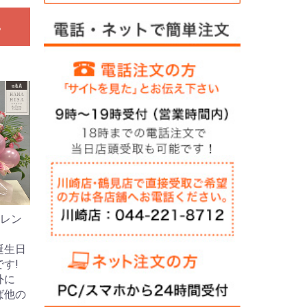
る
アレン
誕生日
す!
外に
ば他の