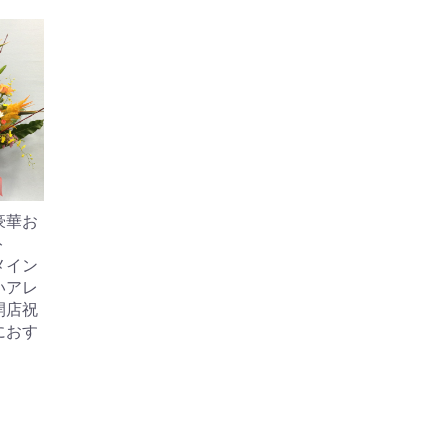
豪華お
ト
メイン
いアレ
開店祝
におす