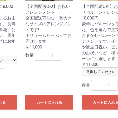
,000
【全国配送OK!】お祝い
【全国配送OK!】
アレンジメント
せバルーンアレン
するおま
全国配送可能な一番大き
10,000円
す。長寿
なサイズのアレンジメン
豪華にバルーンを
屋花、公
トです!
た、色を選んで注
い、周年
ボリュームたっぷりでお
おまかせバルーン
どにおす
届けします
ジメントです。イ
￥11,000
や誕生日祝い、ビ
のお祝いなど、様
数量
ーンに活躍します!
￥11,000
数量
れる
カートに入れる
カートに入れ