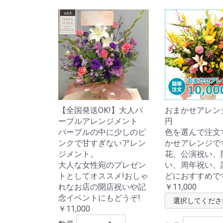
【全国発送OK!】大人パ
おまかせアレンジ1
ープルアレンジメント
円
パープルの中に少しのピ
色を選んで注文
ンクで甘すぎないアレン
かせアレンジで
ジメント。
花、公演祝い、
大人な女性宛のプレゼン
い、周年祝い、
トとしてオススメ!おしゃ
どにおすすめで
れなお店の開店祝いや記
￥11,000
念イベントにもどうぞ!
￥11,000