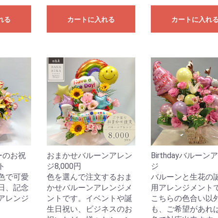
れる
カートに入れる
カートに入れ
ーのお祝
おまかせバルーンアレン
Birthdayバルーン
ト
ジ8,000円
ジ
色で可愛
色を選んで注文するおま
バルーンと生花の
日、記念
かせバルーンアレンジメ
用アレンジメントで
アレンジ
ントです。イベントや誕
こちらの色合い以
生日祝い、ビジネスのお
も、ご希望があれ