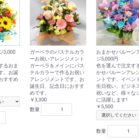
,000
ガーベラのパステルカラ
おまかせバルーン
ーお祝いアレンジメント
ジ5,000円
するおま
ガーベラをメインにパス
色を選んで注文す
す。お誕
テルカラーで作るお祝い
かせバルーンアレ
おすすめ
アレンジメントです。お
ントです。イベン
誕生日、記念日におすす
生日祝い、ビジネ
めです。
祝いなど、様々な
￥3,300
に活躍します!
￥5,500
数量
数量