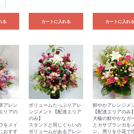
れる
カートに入れる
カートに入れ
草アレン
ボリュームたっぷりアレ
鮮やかアレンジメ
エリアの
ンジメント【配達エリア
【配達エリアのみ
のみ】
大輪の鮮やかなガ
ウをメイ
スタンドと同じぐらいの
とカサブランカを
におすす
ボリュームがあるアレン
ン。周りを小花で