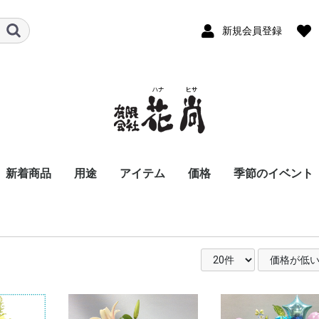
新規会員登録
新着商品
用途
アイテム
価格
季節のイベント
ビジネス
パーソナル
お悔やみ花
スタンド花
胡蝶蘭
アレンジメント
バルーンアレンジメン
お供え用アレンジメン
花束
お供え用花束
観葉植物
季節の商品
おまかせ花束・アレン
〜8,800
8,801〜11,000
11,001〜16,500
16,501〜22,000
22,001〜33,000
33,001〜55,000
55,001〜
開店祝い
開業祝い
移転、周年祝い
就任、昇進、昇格祝
歓送迎会
退職祝い
個展祝い
公演、出演祝い
楽屋花
講演会・発表会
入社式
新商品発表会
式典用装花
結婚祝い
誕生日祝い
還暦祝い
古希・喜寿祝い
傘寿・米寿祝い
卒寿・白寿祝い
記念日祝い
お見舞い花
お礼、ごあいさつ
夜のお店・クラブに
お彼岸の花
お供え花
お盆、初盆、新盆花
法事花
お正月
バレンタインデ
ホワイトデー
お彼岸
卒業・入学祝い
母の日
父の日
お中元
お盆
夏のお花特集
敬老の日
お歳暮
クリスマス
ハロウィン
川崎市のイベン
ト
ト
ジ・スタンド花
る花