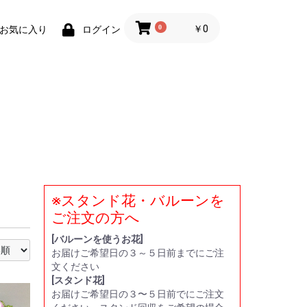
0
￥0
お気に入り
ログイン
※スタンド花・バルーンを
い
贈
ー
ト
ご注文の方へ
[バルーンを使うお花]
お届けご希望日の３～５日前までにご注
文ください
[スタンド花]
お届けご希望日の３〜５日前でにご注文