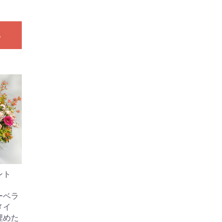
る
ント
】
ーベラ
メイ
埋めた