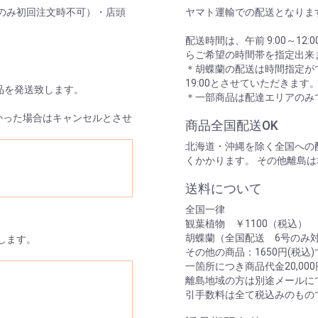
のみ初回注文時不可）・店頭
ヤマト運輸での配送となりま
配送時間は、午前 9:00～12:00/14
らご希望の時間帯を指定出来
＊胡蝶蘭の配送は時間指定がで
19:00とさせていただきます
品を発送致します。
＊一部商品は配達エリアのみ
かった場合はキャンセルとさせ
商品全国配送OK
北海道・沖縄を除く全国への配
くかかります。 その他離島
送料について
全国一律
観葉植物 ￥1100（税込）
胡蝶蘭（全国配送 6号のみ対
します。
その他の商品：1650円(税込
一箇所につき商品代金20,0
離島地域の方は別途メールに
引手数料は全て税込みのもの