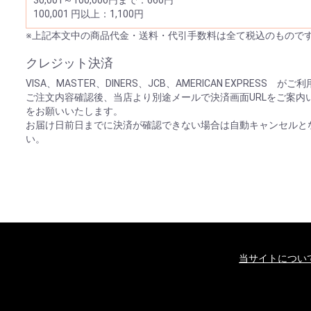
30,001～100,000円まで：660円
100,001 円以上：1,100円
※上記本文中の商品代金・送料・代引手数料は全て税込のもので
クレジット決済
VISA、MASTER、DINERS、JCB、AMERICAN EXPRESS 
ご注文内容確認後、当店より別途メールで決済画面URLをご案内
をお願いいたします。
お届け日前日までに決済が確認できない場合は自動キャンセルと
い。
当サイトについ