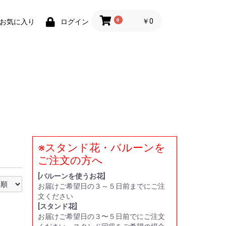
0
￥0
お気に入り
ログイン
※スタンド花・バルーンを
い
贈
ー
ト
ご注文の方へ
[バルーンを使うお花]
お届けご希望日の３～５日前までにご注
文ください
[スタンド花]
お届けご希望日の３〜５日前でにご注文