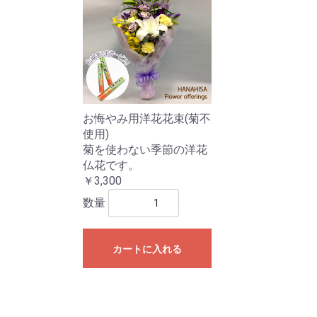
お悔やみ用洋花花束(菊不
使用)
菊を使わない季節の洋花
仏花です。
￥3,300
数量
カートに入れる