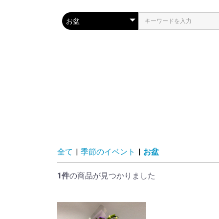
全て
|
季節のイベント
|
お盆
1件
の商品が見つかりました