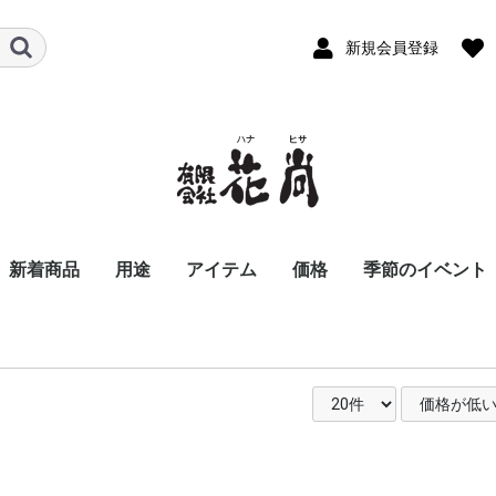
新規会員登録
新着商品
用途
アイテム
価格
季節のイベント
ビジネス
パーソナル
お悔やみ花
スタンド花
胡蝶蘭
アレンジメント
バルーンアレンジメン
お供え用アレンジメン
花束
お供え用花束
観葉植物
季節の商品
おまかせ花束・アレン
〜8,800
8,801〜11,000
11,001〜16,500
16,501〜22,000
22,001〜33,000
33,001〜55,000
55,001〜
開店祝い
開業祝い
移転、周年祝い
就任、昇進、昇格祝
歓送迎会
退職祝い
個展祝い
公演、出演祝い
楽屋花
講演会・発表会
入社式
新商品発表会
式典用装花
結婚祝い
誕生日祝い
還暦祝い
古希・喜寿祝い
傘寿・米寿祝い
卒寿・白寿祝い
記念日祝い
お見舞い花
お礼、ごあいさつ
夜のお店・クラブに
お彼岸の花
お供え花
お盆、初盆、新盆花
法事花
お正月
バレンタインデ
ホワイトデー
お彼岸
卒業・入学祝い
母の日
父の日
お中元
お盆
夏のお花特集
敬老の日
お歳暮
クリスマス
ハロウィン
川崎市のイベン
ト
ト
ジ・スタンド花
る花