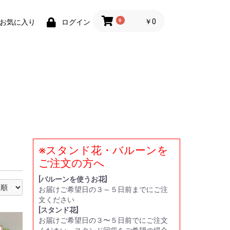
0
￥0
お気に入り
ログイン
※スタンド花・バルーンを
い
贈
ー
ト
ご注文の方へ
[バルーンを使うお花]
お届けご希望日の３～５日前までにご注
文ください
[スタンド花]
お届けご希望日の３〜５日前でにご注文