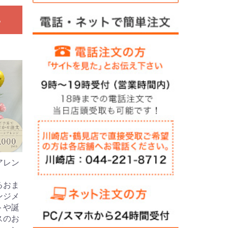
る
アレン
るおま
ンジメ
トや誕
スのお