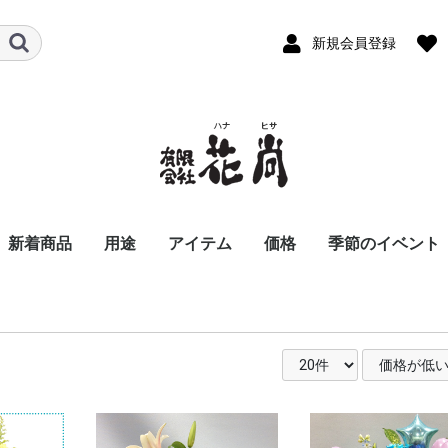
新規会員登録
新着商品
用途
アイテム
価格
季節のイベント
ビジネス
パーソナル
お悔やみ花
スタンド花
胡蝶蘭
アレンジメント
バルーンアレンジメン
お供え用アレンジメン
花束
お供え用花束
観葉植物
季節の商品
おまかせ花束・アレン
〜8,800
8,801〜11,000
11,001〜16,500
16,501〜22,000
22,001〜33,000
33,001〜55,000
55,001〜
開店祝い
開業祝い
移転、周年祝い
就任、昇進、昇格祝
歓送迎会
退職祝い
個展祝い
公演、出演祝い
楽屋花
講演会・発表会
入社式
新商品発表会
式典用装花
結婚祝い
誕生日祝い
還暦祝い
古希・喜寿祝い
傘寿・米寿祝い
卒寿・白寿祝い
記念日祝い
お見舞い花
お礼、ごあいさつ
夜のお店・クラブに
お彼岸の花
お供え花
お盆、初盆、新盆花
法事花
お正月
バレンタインデ
ホワイトデー
お彼岸
卒業・入学祝い
母の日
父の日
お中元
お盆
夏のお花特集
敬老の日
お歳暮
クリスマス
ハロウィン
川崎市のイベン
ト
ト
ジ・スタンド花
る花