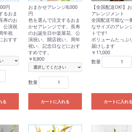
00円
おまかせアレンジ8,000
【全国配送OK!】
するおま
円
アレンジメント
長寿のお
色を選んで注文するおま
全国配送可能な一
、公演祝
かせアレンジです。長寿
なサイズのアレン
周年祝
のお誕生日や楽屋花、公
トです!
におすす
演祝い、開店祝い、周年
ボリュームたっぷ
祝い、記念日などにおす
届けします
すめです。
￥11,000
￥8,800
数量
数量
れる
カートに入れる
カートに入れ