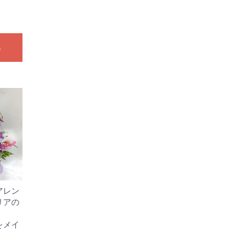
る
アレン
リアの
をメイ