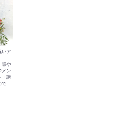
祝いア
、賑や
ジメン
ト・講
めで