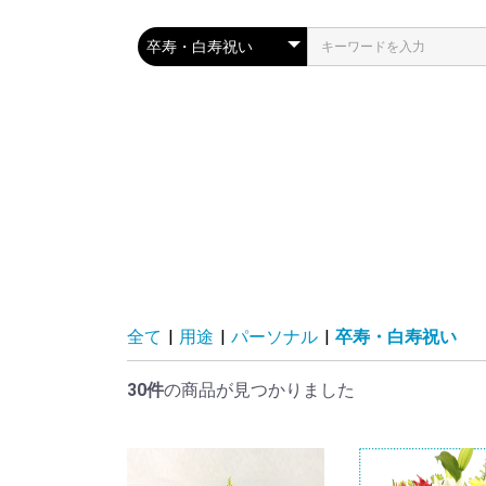
全て
|
用途
|
パーソナル
|
卒寿・白寿祝い
30件
の商品が見つかりました