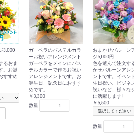
,000
ガーベラのパステルカラ
おまかせバルーン
ーお祝いアレンジメント
ジ5,000円
するおま
ガーベラをメインにパス
色を選んで注文す
す。お誕
テルカラーで作るお祝い
かせバルーンアレ
おすすめ
アレンジメントです。お
ントです。イベン
誕生日、記念日におすす
生日祝い、ビジネ
めです。
祝いなど、様々な
￥3,300
に活躍します!
￥5,500
数量
数量